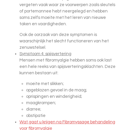
vergeten vaak waar ze voorwerpen zoals sleutels
of portemonnee hebt neergelegd en hebben
soms zelfs moeite met het leren van nieuwe
taken en vaardigheden.
Ook de oorzaak van deze symptomen is
waarschijnlijk het slecht functioneren van het
zenuwstelsel.
Symptoom 4: spijsvertering
Mensen met fibromyalgie hebben soms ook last
een hele reeks van spijsverteringsklachten. Deze
kunnen bestaan ​​uit:
moeite met slikken;
opgeblazen gevoel in de maag;
oprispingen en winderigheid;
maagkrampen;
diarree;
obstipatie
Wat gaat u krijgen na Fibromyssage behandeling
voor fibromyalgie