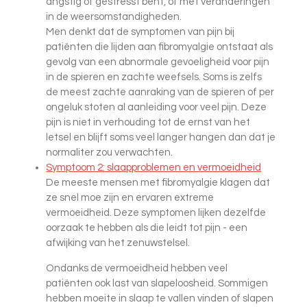
angstig of gestresst bent, of met veranderingen
in de weersomstandigheden.
Men denkt dat de symptomen van pijn bij
patiënten die lijden aan fibromyalgie ontstaat als
gevolg van een abnormale gevoeligheid voor pijn
in de spieren en zachte weefsels. Soms is zelfs
de meest zachte aanraking van de spieren of per
ongeluk stoten al aanleiding voor veel pijn. Deze
pijn is niet in verhouding tot de ernst van het
letsel en blijft soms veel langer hangen dan dat je
normaliter zou verwachten.
Symptoom 2: slaapproblemen en vermoeidheid
De meeste mensen met fibromyalgie klagen dat
ze snel moe zijn en ervaren extreme
vermoeidheid. Deze symptomen lijken dezelfde
oorzaak te hebben als die leidt tot pijn - een
afwijking van het zenuwstelsel.
Ondanks de vermoeidheid hebben veel
patiënten ook last van slapeloosheid. Sommigen
hebben moeite in slaap te vallen vinden of slapen