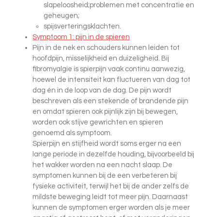
slapeloosheid;problemen met concentratie en
geheugen;
spijsverteringsklachten.
Symptoom 1: pijn in de spieren
Pijn in de nek en schouders kunnen leiden tot
hoofdpijn, misselijkheid en duizeligheid. Bij
fibromyalgie is spierpijn vaak continu aanwezig,
hoewel de intensiteit kan fluctueren van dag tot
dag én in de loop van de dag. De pijn wordt
beschreven als een stekende of brandende pijn
en omdat spieren ook pijnlijk zijn bij bewegen,
worden ook stijve gewrichten en spieren
genoemd als symptoom.
Spierpijn en stijfheid wordt soms erger na een
lange periode in dezelfde houding, bijvoorbeeld bij
het wakker worden na een nacht slaap. De
symptomen kunnen bij de een verbeteren bij
fysieke activiteit, terwijl het bij de ander zelfs de
mildste beweging leidt tot meer pijn. Daarnaast
kunnen de symptomen erger worden als je meer