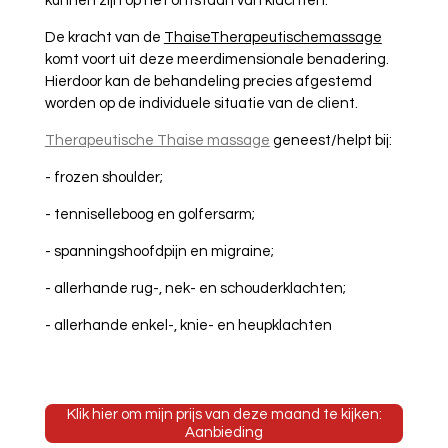
kunnen zijn op het ontstaan van klachten.
De kracht van de
ThaiseTherapeutischemassage
komt voort uit deze meerdimensionale benadering.
Hierdoor kan de behandeling precies afgestemd
worden op de individuele situatie van de client.
Therapeutische Thaise massage
geneest/helpt bij:
- frozen shoulder;
- tenniselleboog en golfersarm;
- spanningshoofdpijn en migraine;
- allerhande rug-, nek- en schouderklachten;
- allerhande enkel-, knie- en heupklachten
Klik hier om mijn prijs van deze maand te kijken:
Aanbieding