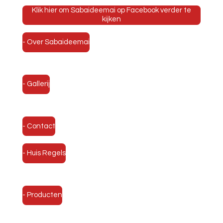
Klik hier om Sabaideemai op Facebook verder te
kijken
- Over Sabaideemai
- Gallerij
- Contact
- Huis Regels
- Producten