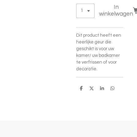
In
winkelwagen
Dit product heeft een
heerlijke geur die
geschikt is voor uw
kamer/ uw badkamer
te verfrissen of voor
decoratie.
D
D
S
D
e
e
h
e
l
e
a
l
e
l
r
e
n
e
n