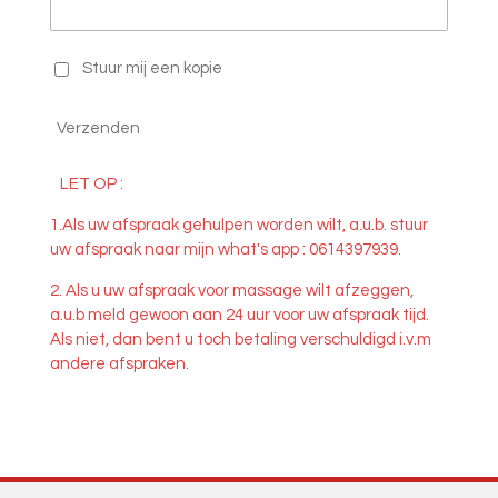
Stuur mij een kopie
Verzenden
LET OP :
1.Als uw afspraak gehulpen worden
wilt, a.u.b. stuur
uw afspraak naar mijn what's app : 0614397939.
2. Als u uw afspraak voor massage wilt afzeggen,
a.u.b meld gewoon aan 24 uur voor uw afspraak tijd.
Als niet, dan bent u toch betaling verschuldigd i.v.m
andere afspraken.